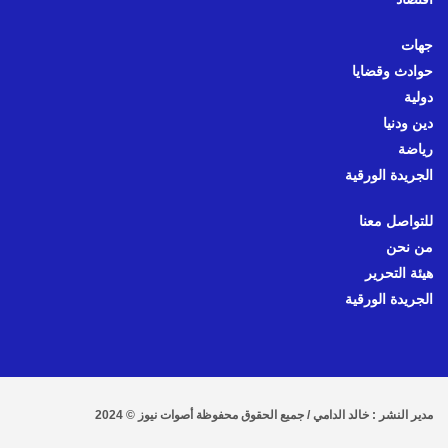
جهات
حوادث وقضايا
دولية
دين ودنيا
رياضة
الجريدة الورقية
للتواصل معنا
من نحن
هيئة التحرير
الجريدة الورقية
مدير النشر : خالد الدامي / جميع الحقوق محفوظة أصوات نيوز © 2024