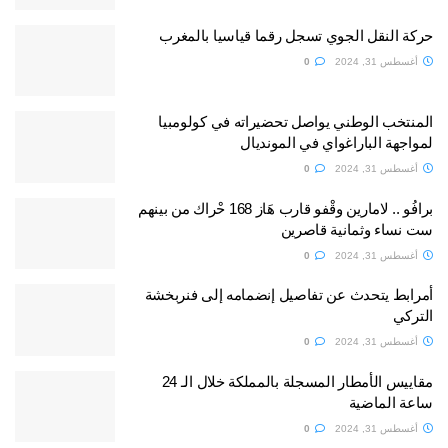
حركة النقل الجوي تسجل رقما قياسيا بالمغرب
أغسطس 31, 2024
0
المنتخب الوطني يواصل تحضيراته في كولومبيا
لمواجهة الباراغواي في المونديال
أغسطس 31, 2024
0
برافُو .. لامارين وقْفو قارب هَاز 168 حْراك من بينهم
ست نساء وثمانية قاصرين
أغسطس 31, 2024
0
أمرابط يتحدث عن تفاصيل إنضمامه إلى فنربخشة
التركي
أغسطس 31, 2024
0
مقاييس الأمطار المسجلة بالمملكة خلال الـ 24
ساعة الماضية
أغسطس 31, 2024
0