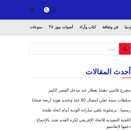
دنيا
فن وثقافة
كتاب وآراء
أصوات نيوز TV
منوعات
أحدث المقالات
مصرع ثلاثيني دهسًا بقطار عند مدخل القصر الكبير
سلطات سبتة تعلن انتشال 80 جثة وتحديد هوية أربعة ضحايا
رسميا.. برشلونة يلغي مباراته الودية أمام اتحاد طنجة
اللجنة التنفيذية للاتحاد الإفريقي لكرة القدم تجدد بالإجماع
دعمها لإنفانتينو