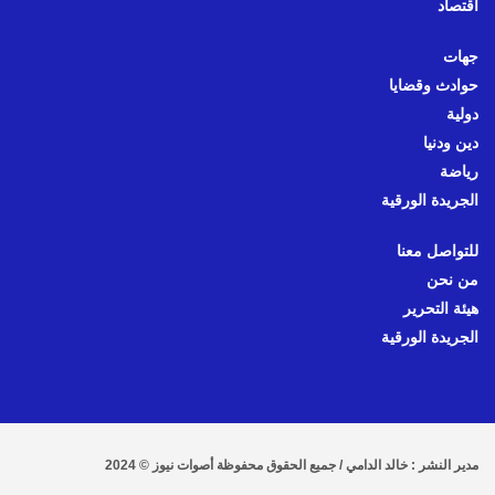
اقتصاد
جهات
حوادث وقضايا
دولية
دين ودنيا
رياضة
الجريدة الورقية
للتواصل معنا
من نحن
هيئة التحرير
الجريدة الورقية
مدير النشر : خالد الدامي / جميع الحقوق محفوظة أصوات نيوز © 2024