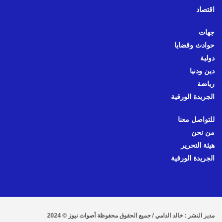
اقتصاد
جهات
حوادث وقضايا
دولية
دين ودنيا
رياضة
الجريدة الورقية
للتواصل معنا
من نحن
هيئة التحرير
الجريدة الورقية
مدير النشر : خالد الدامي / جميع الحقوق محفوظة أصوات نيوز © 2024