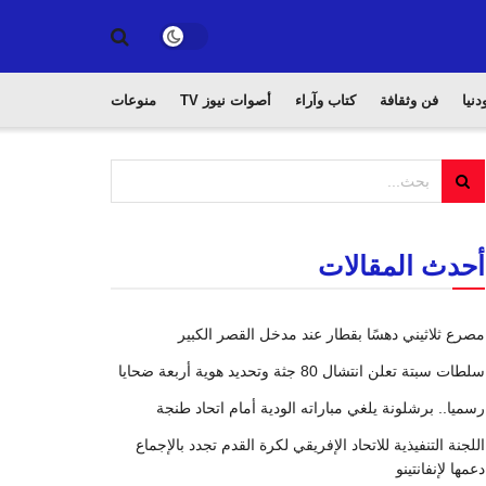
دنيا
فن وثقافة
كتاب وآراء
أصوات نيوز TV
منوعات
أحدث المقالات
مصرع ثلاثيني دهسًا بقطار عند مدخل القصر الكبير
سلطات سبتة تعلن انتشال 80 جثة وتحديد هوية أربعة ضحايا
رسميا.. برشلونة يلغي مباراته الودية أمام اتحاد طنجة
اللجنة التنفيذية للاتحاد الإفريقي لكرة القدم تجدد بالإجماع
دعمها لإنفانتينو