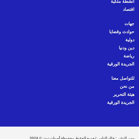
أنشطة ملكية
اقتصاد
جهات
حوادث وقضايا
دولية
دين ودنيا
رياضة
الجريدة الورقية
للتواصل معنا
من نحن
هيئة التحرير
الجريدة الورقية
مدير النشر : خالد الدامي / جميع الحقوق محفوظة أصوات نيوز © 2024