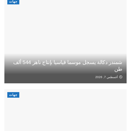
جهات
شمندر دكالة يسجل موسما قياسيا بإنتاج ناهز 544 ألف
طن
أغسطس 7, 2026
جهات