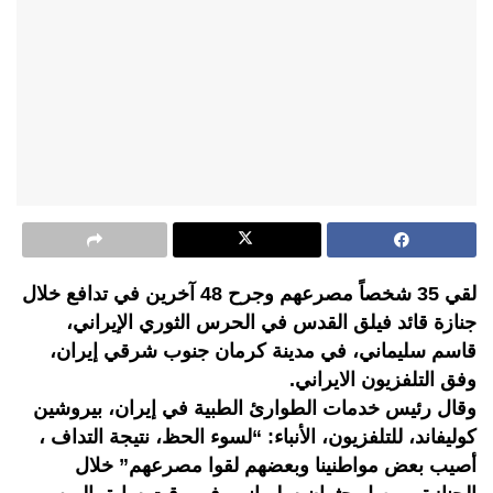
لقي 35 شخصاً مصرعهم وجرح 48 آخرين في تدافع خلال
جنازة قائد فيلق القدس في الحرس الثوري الإيراني،
قاسم سليماني، في مدينة كرمان جنوب شرقي إيران،
وفق التلفزيون الايراني.
وقال رئيس خدمات الطوارئ الطبية في إيران، بيروشين
كوليفاند، للتلفزيون، الأنباء: “لسوء الحظ، نتيجة التداف ،
أصيب بعض مواطنينا وبعضهم لقوا مصرعهم” خلال