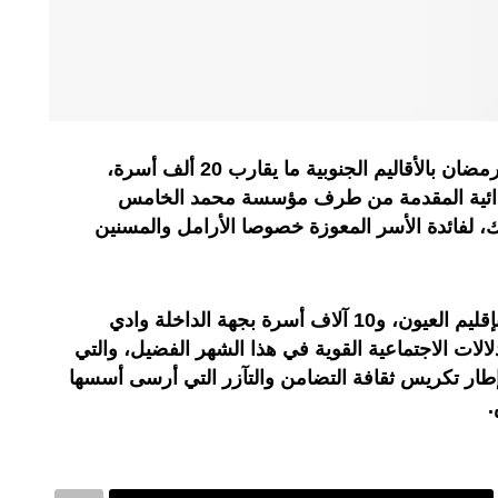
بلغ عدد المستفيدين من مساعدات رمضان بالأقاليم الجنوبية ما يقارب 20 ألف أسرة،
ذائية المقدمة من طرف مؤسسة محمد الخامس
، لفائدة الأسر المعوزة خصوصا الأرامل والمسنين
واستفاد حوالي 9 آلاف و200 أسرة بإقليم العيون، و10 آلاف أسرة بجهة الداخلة وادي
لالات الاجتماعية القوية في هذا الشهر الفضيل، والتي
السنة نسختها الـ19، في إطار تكريس ثقافة التضامن والتآزر التي أرسى أسسها
.