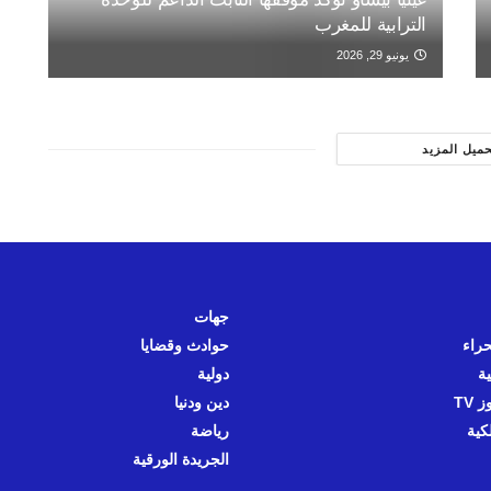
الترابية للمغرب
يونيو 29, 2026
حميل المزيد
جهات
حراء
حوادث وقضايا
ية
دولية
 TV
دين ودنيا
كية
رياضة
الجريدة الورقية