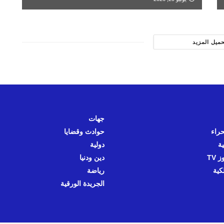
حميل المزيد
جهات
حراء
حوادث وقضايا
ية
دولية
 TV
دين ودنيا
كية
رياضة
الجريدة الورقية