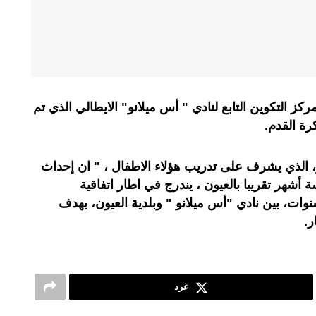
ر بمركز التكوين التابع لنادي " أس ميلانو" الايطالي الذي تم
رة القدم.
و، الذي يشرف على تدريب هؤلاء الاطفال ، " ان إحداث
 أشهر تقريبا بالعيون ، يندرج في اطار اتفاقية
ات، بين نادي "أس ميلانو " وبلدية العيون، بهدف
ر.
غرد