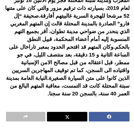
المغرب ومدينة سبتة المحتلة فجر يوم الاثنين 16 نونبر
لعام 2019، بسيارته ذات ترقيم مزور والتي كان على متنها
52 مرشحا للهجرة السرية غالبيتهم أفارقة.صحيفة “إل
فارو” الصادرة بالمدينة المحتلة قالت إن المتهم المغربي
الذي ينحدر من ضواحي مدينة تطوان، أقر بجميع التهم
المنسوبة إليه أمام أعضاء المحكمة، قبيل النطق
بالحكم.وكان المتهم قد اقتحم الحدود بمعبر تاراخال على
الساعة الثانية و 15 دقيقة، بعد منتصف الليل، في جو
ممطر، قبل اعتقاله من قبل مصالح الامن الإسبانية
واقتياده الى السجن، كما تم توقيف المهاجرين السريين
الذين كانوا على متن السيارة الصغيرة.النيابة العامة بمدينة
سبتة المحتلة كانت قد التمست، معاقبة المتهم البالغ من
العمر 40 سنة، بالسجن 20 سنة سجنا.