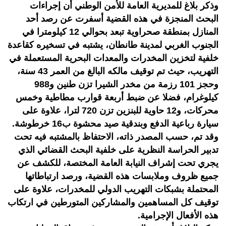
وذكر بلاغ للمديرية العامة للأمن الوطني أن إجراءات
البحث المنجزة في هذه القضية أسفرت عن رصد أحد
المنازل بمنطقة صحراوية تبعد بحوالي 12 كيلومترا في
الجنوب الغربي لمدينة طانطان، يشتبه في تسخيره كقاعدة
خلفية لتخزين المخدرات والمعدات البحرية المستعملة في
التهريب، حيث تم توقيف مالكه البالغ من العمر 43 سنة،
وحجز 101 رزمة من مخدر الشيرا تزن طنين و988
كيلوغرام، فضلا عن ضبط أربعة قوارب مطاطية وخمس
محركات، و12 حاوية للبنزين تزن 720 لترا، علاوة على
سيارة رباعية الدفع وبندقية صيد محشوة ب16 خرطوشة.
وقد تم، حسب المصدر ذاته، الاحتفاظ بالمشتبه فيه تحت
تدبير الحراسة النظرية على خلفية البحث القضائي الذي
يجري تحت إشراف النيابة العامة المختصة، للكشف عن
جميع ظروف وملابسات هذه القضية، ورصد ارتباطاتها
المحتملة بشبكات التهريب الدولي للمخدرات، علاوة على
توقيف كل المساهمين والمشاركين المتورطين في ارتكاب
هذه الأفعال الإجرامية.