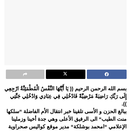
بسم الله الرحمن الرحيم (( يَا أَيَّتُهَا النَّفْسُ الْمُطْمَئِنَّةُ ارْجِعِي
إِلَى رَبِّكِ رَاضِيَةً مَرْضِيَّةً فَادْخُلِي فِي عِبَادِي وَادْخُلِي جَنَّتِي
)).
ببالغ الحزن و الأسى تلقينا خبر انتقال الأم الفاضلة “سلكها
منت الطيب“ الى الرفيق الأعلى وهي جدة أخينا وزملينا
الإعلامي “امحمد بوشلكة“ مدير موقع كواليس صحراوية