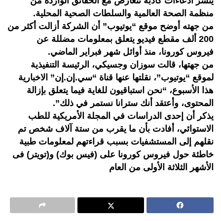
ينشر ادعاءات كاذبة تتعارض مع الحقائق الواردة من
منظمة الصحة العالمية والسلطات الصحية المحلية.
من جهته أوضح موقع “يوتيوب” أن الشركة أزالت أكثر من
200 ألف مقطع فيديو يتعلق بمعلومات مضللة عن
فيروس كورونا، منذ أوائل شهر فبراير الماضي.
من جهتها، قالت سوزان وجسيكي، الرئيسة التنفيذية
لموقع “يوتيوب”، نقلتها عنها قناة “سي.إن.إن” الاخبارية
هذا الأسبوع، “نحن استباقيون للغاية فيما يتعلق بإزالة
المحتوى، وأعتقد أنك سترانا نستمر في ذلك”.
يذكر أن إحدى الدراسات في المجلة الأمريكية للطب
الاستوائي، أفادت بأن ما يقرب من ستة آلاف شخص تم
نقلهم إلى المستشفيات بسبب قراءتهم لمعلومات طبية
خاطئة حول فيروس كورونا على (فيس بوك) و(تويتر) فى
الأشهر الثلاثة الأولى من العام