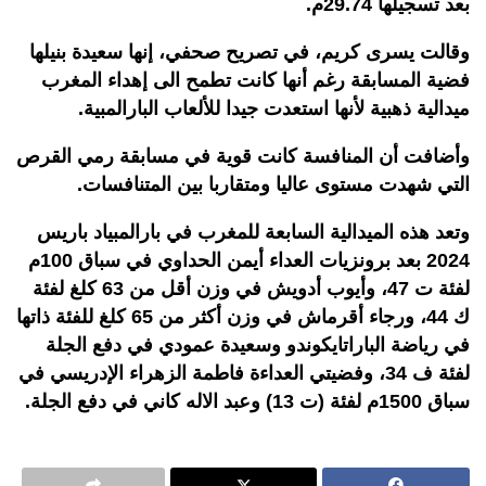
بعد تسجيلها 29.74م.
وقالت يسرى كريم، في تصريح صحفي، إنها سعيدة بنيلها
فضية المسابقة رغم أنها كانت تطمح الى إهداء المغرب
ميدالية ذهبية لأنها استعدت جيدا للألعاب البارالمبية.
وأضافت أن المنافسة كانت قوية في مسابقة رمي القرص
التي شهدت مستوى عاليا ومتقاربا بين المتنافسات.
وتعد هذه الميدالية السابعة للمغرب في بارالمبياد باريس
2024 بعد برونزيات العداء أيمن الحداوي في سباق 100م
لفئة ت 47، وأيوب أدويش في وزن أقل من 63 كلغ لفئة
ك 44، ورجاء أقرماش في وزن أكثر من 65 كلغ للفئة ذاتها
في رياضة الباراتايكوندو وسعيدة عمودي في دفع الجلة
لفئة ف 34، وفضيتي العداءة فاطمة الزهراء الإدريسي في
سباق 1500م لفئة (ت 13) وعبد الاله كاني في دفع الجلة.