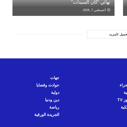
نهائي “كان السيدات”
أغسطس 7, 2026
حميل المزيد
جهات
حراء
حوادث وقضايا
ية
دولية
 TV
دين ودنيا
كية
رياضة
الجريدة الورقية