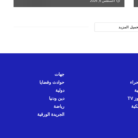
أغسطس 6, 2026
حميل المزيد
جهات
حراء
حوادث وقضايا
ية
دولية
 TV
دين ودنيا
كية
رياضة
الجريدة الورقية