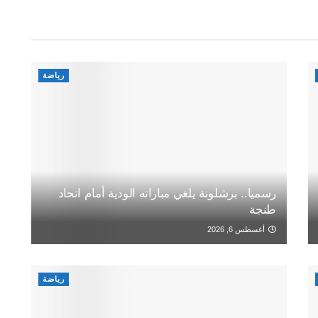
رياضة
رسميا.. برشلونة يلغي مباراته الودية أمام اتحاد
طنجة
أغسطس 6, 2026
رياضة