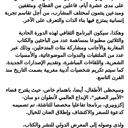
على مدى عشرة أيام، فاعلين من القطاع، ومثقفين
ومبدعين ينتمون لمختلف المشارب، من أجل تقاسم تجربة
إنسانية يمتزج فيها بناء الذات والتعرف على الآخر
.
وهكذا، سيكون البرنامج الثقافي لهذه الدورة الحادية
والثلاثين مطبوعا بمساهمة عدد من الباحثين والكتاب
المغاربة والأجانب ومشاركة مئات المتدخلين، وذلك عبر
عدد من الملتقيات والندوات الموضوعاتية، والأمسيات
الشعرية، واللقاءات المباشرة، وتقديم الإصدارات الجديدة.
كما سيتم تكريم شخصيات أدبية مغربية بصمت التاريخ منذ
القرن التاسع
.
وسيحظى الأطفال، أيضا، باهتمام خاص، حيث يقترح فضاء
“الأمير الصغير”، الإبداع العالمي لأنطوان دو سان-
إكزوبيري، برنامجا تفاعليا مخصصا للناشئة، تم تصميمه
كدعوة للسفر والاكتشاف وإطلاق العنان للخيال
.
ولدى وصوله إلى المعرض الدولي للنشر والكتاب،