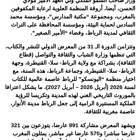
وزار صاحب السمو الملكي ولي العهد الأمير مولاي
الحسن، أيضا، أروقة المنظمة العلوية لرعاية المكفوفين
بالمغرب، ومجموعة “مكتبة المدارس”، ومؤسسة محمد
السادس لحماية البيئة، ومؤسسة المحافظة على التراث
الثقافي لمدينة الرباط، وفضاء “الأمير الصغير
”.
وتتزامن الدورة الـ 31 من المعرض الدولي للنشر والكتاب،
التي تنظمها وزارة الشباب والثقافة والتواصل (قطاع
الثقافة)، بشراكة مع ولاية الرباط- سلا- القنيطرة، وجهة
الرباط- سلا- القنيطرة، وجماعة الرباط، هذه السنة، مع
اختيار منظمة “اليونسكو” للرباط عاصمة عالمية للكتاب
لسنة 2026 (أبريل 2026 – أبريل 2027)، ما يشكل اعترافا
بالموروث التاريخي الغني لهذه المدينة وتكريسا للرؤية
الملكية المستنيرة الرامية إلى جعل الرباط مدينة الأنوار،
عاصمة مغربية للثقافة
.
ويشهد المعرض مشاركة 891 عارضا، يتوزعون بين 321
عارضا مباشرا و570 عارضا غير مباشر، يمثلون المغرب