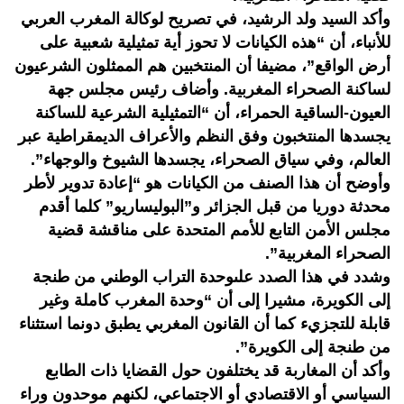
وأكد السيد ولد الرشيد، في تصريح لوكالة المغرب العربي
للأنباء، أن “هذه الكيانات لا تحوز أية تمثيلية شعبية على
أرض الواقع”، مضيفا أن المنتخبين هم الممثلون الشرعيون
لساكنة الصحراء المغربية. وأضاف رئيس مجلس جهة
العيون-الساقية الحمراء، أن “التمثيلية الشرعية للساكنة
يجسدها المنتخبون وفق النظم والأعراف الديمقراطية عبر
العالم، وفي سياق الصحراء، يجسدها الشيوخ والوجهاء”.
وأوضح أن هذا الصنف من الكيانات هو “إعادة تدوير لأطر
محدثة دوريا من قبل الجزائر و”البوليساريو” كلما أقدم
مجلس الأمن التابع للأمم المتحدة على مناقشة قضية
الصحراء المغربية”.
وشدد في هذا الصدد علىوحدة التراب الوطني من طنجة
إلى الكويرة، مشيرا إلى أن “وحدة المغرب كاملة وغير
قابلة للتجزيء كما أن القانون المغربي يطبق دونما استثناء
من طنجة إلى الكويرة”.
وأكد أن المغاربة قد يختلفون حول القضايا ذات الطابع
السياسي أو الاقتصادي أو الاجتماعي، لكنهم موحدون وراء