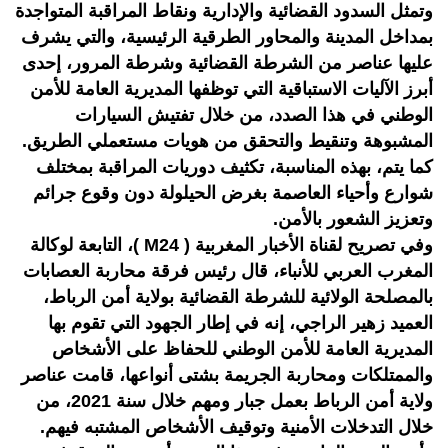
وتمثل السدود القضائية والإدارية ونقاط المراقبة المتواجدة
بمداخل المدينة والمحاور الطرقية الرئيسية، والتي يشرف
عليها عناصر من الشرطة القضائية وشرطة المرور، إحدى
أبرز الآليات الاستباقية التي توظفها المديرية العامة للأمن
الوطني في هذا الصدد، من خلال تفتيش السيارات
المشبوهة وتنقيط والتحقق من هويات مستعملي الطريق.
كما يتم، بهذه المناسبة، تكثيف دوريات المراقبة بمختلف
شوارع وأحياء العاصمة بغرض الحيلولة دون وقوع جرائم
وتعزيز الشعور بالأمن.
وفي تصريح لقناة الأخبار المغربية ( M24 )، التابعة لوكالة
المغرب العربي للأنباء، قال رئيس فرقة محاربة العصابات
بالمصلحة الولائية للشرطة القضائية بولاية أمن الرباط،
العميد زهير الراجي، إنه في إطار الجهود التي تقوم بها
المديرية العامة للأمن الوطني للحفاظ على الأشخاص
والممتلكات ومحاربة الجريمة بشتى أنواعها، قامت عناصر
ولاية أمن الرباط بعمل جبار ومهم خلال سنة 2021، من
خلال التدخلات الأمنية وتوقيف الأشخاص المشتبه فيهم.