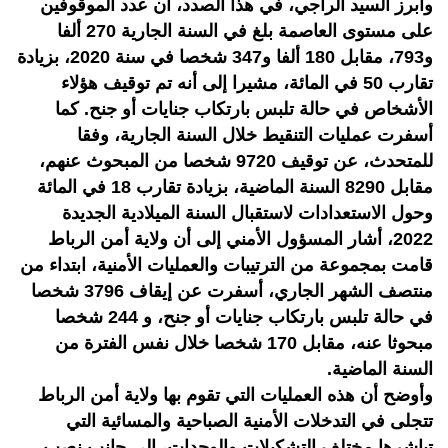
وأبرز السيد الراجي، في هذا الصدد، أن عدد الموقوفين
على مستوى العاصمة بلغ في السنة الجارية 270 ألفا
و793، مقابل 180 ألفا و347 شخصا في سنة 2020، بزيادة
تقارب 50 في المائة، مشيرا إلى أنه تم توقيف هؤلاء
الأشخاص في حالة تلبس بارتكاب جنايات أو جنح. كما
أسفرت عمليات التنقيط خلال السنة الجارية، وفقا
للمتحدث، عن توقيف 9720 شخصا من المبحوث عنهم،
مقابل 8290 السنة الماضية، بزيادة تقارب 18 في المائة
وحول الاستعدادات لاستقبال السنة الميلادية الجديدة
2022، أشار المسؤول الأمني إلى أن ولاية أمن الرباط
قامت بمجموعة من الترتيبات والعمليات الأمنية، ابتداء من
منتصف الشهر الجاري، أسفرت عن إيقاف 3796 شخصا
في حالة تلبس بارتكاب جنايات أو جنح، و 244 شخصا
مبحوثا عنه، مقابل 170 شخصا خلال نفس الفترة من
السنة الماضية.
وأوضح أن هذه العمليات التي تقوم بها ولاية أمن الرباط
تتجلى في التدخلات الأمنية الصباحية والمسائية التي
تباشرها مختلف التشكيلات والوحدات، إلى جانب نصب