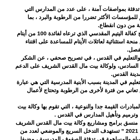
العملية توزيع 200 جهاز تدفئة بمواصفات آمنة ، على عدد من المدارس التي
م للمؤسسات الأكثر تضررا من الرطوبة والبرد ، بما
ية من دون انقطاع.
من جهة أخرى ، وفي إطار برنامج كفالة اليتيم المقدسي الذي ترعاه لفائدة 100 من أيتام
حة استثنائية لعائلات الأيتام للمساعدة على اقتناء
لفصل.
والتعليم في القدس ، في تصريح صحفي ، عن الشكر
 السادس، ولوكالة بيت مال القدس الشريف على الدعم
ينة القدس.
يم في المدينة بسبب الأبنية المدرسية التي هي عبارة
تعاني من فترة لأخرى من الرطوبة وتحتاج لأعمال
بادرات القيمة جدا والنوعية ، التي تقوم بها وكالة بيت
وترميم وتأهيل المدارس في القدس .
 منسق برامج ومشاريع وكالة بيت مال القدس الشريف
في القدس ، إن حملة “شتاء القدس 2021 ” تستهدف التدخل السريع والموضعي لعدد من
مياه والمساهمة في تدفئة الصفوف المدرسية ، مضيفا