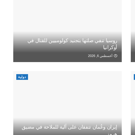
روسيا تنفي صلتها بتجنيد كولومبيين للقتال في
أوكرانيا
أغسطس 6, 2026
دولية
إيران وعُمان تتفقان على آلية للملاحة في مضيق
هرمز