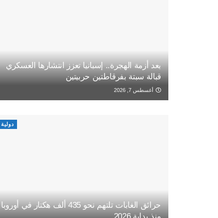
بعد أزمة الهجرة.. إسبانيا تعزز انتشارها العسكري
قبالة سبتة بفرقاطتين حربيتين
أغسطس 7, 2026
دولية
حرائق الغابات تلتهم نحو 435 ألف هكتار في أوروبا
منذ بداية 2026