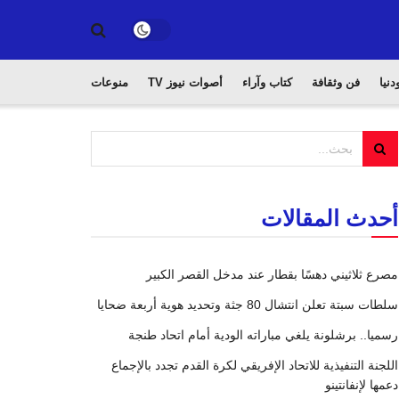
دنيا
فن وثقافة
كتاب وآراء
أصوات نيوز TV
منوعات
أحدث المقالات
مصرع ثلاثيني دهسًا بقطار عند مدخل القصر الكبير
سلطات سبتة تعلن انتشال 80 جثة وتحديد هوية أربعة ضحايا
رسميا.. برشلونة يلغي مباراته الودية أمام اتحاد طنجة
اللجنة التنفيذية للاتحاد الإفريقي لكرة القدم تجدد بالإجماع
دعمها لإنفانتينو