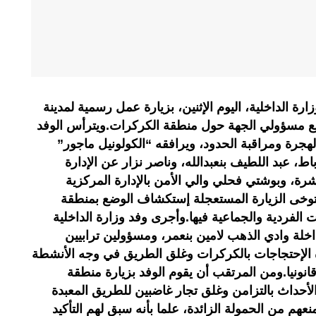
 الداخلية، اليوم الإثنين، بزيارة عمل رسمية لمدينة
ع مسؤولي الجهة حول منطقة الكركرات.ويترأس الوفد
الهجرة ومراقبة الحدود، ويرافقه “الكولونيل ماجور”
باط، عبد اللطيف بنعبدالله، وناصر نزار عن الإدارة
شرة، وبوشتي فحلي والي الأمن بالإدارة المركزية
 تتوخى الزيارة المستعجلة إستكشاف الوضع بمنطقة
لفردية والجماعية فيها.وأجرى وفد وزارة الداخلية
خلة وادي الذهب لامين بنعمر، ومسؤولين ترابيين
 الإحتجاجات بالكركرات وغلق الطريق في وجه الأنشطة
 قانونيا.ومن المرتقب أن يقوم الوفد بزيارة منطقة
حداث بالتزامن وغلق تجار غاضبين للطريق المعبدة
هم من الحمولة الزائدة، علما بأنه سبق لهم التأكيد