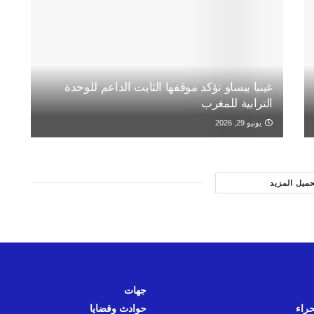
غينيا بيساو تؤكد موقفها الثابت الداعم للوحدة
الترابية للمغرب
يونيو 29, 2026
حميل المزيد
جهات
حراء
حوادث وقضايا