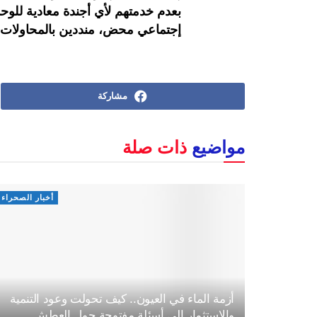
بعدم خدمتهم لأي أجندة معادية للوح
إجتماعي محض، منددين بالمحاولات ا
مشاركة
مواضيع
ذات صلة
أخبار الصحراء
أزمة الماء في العيون.. كيف تحولت وعود التنمية
والاستثمار إلى أسئلة مفتوحة حول العطش