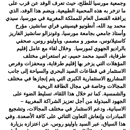
وجمعية مورسيا للطلح، حيث تعرف الوفد عن قرب على
ما تزخر به هذه المحمية الطبيعية. ويضم هذا الوفد، الذي
يرافقه القنصل العام للمملكة المغربية في مورسيا، سيدي
محمد بيد الله، أنطونيو فيسينتي فراي سانشيز، مؤرخ
وأستاذ جامعي بجامعة مورسيا، وغونزالو سانشيز الفاريز
كاستيلانوس، مصور و مصمم، وباولينو روس، صحفي
بالراديو الجهوي لمورسيا. وخلال لقاء مع عامل إقليم
طرفاية، السيد محمد حميم، تم استعراض مختلف
المؤهلات التي يزخر بها إقليم طرفاية، ومحفزات وفرص
الاستثمار في قطاعات الصيد البحري والسياحة إلى جانب
المشاريع الاستثمارية الكبرى التي يتم إنجازها في مختلف
المجالات وخاصة في مجال الطاقة الريحية
والشمسية. كما تم خلال هذا اللقاء، تسليط الضوء على
الجهود المبذولة من أجل تعزيز الشراكة المغربية –
الاسبانية، ودعم الاستثمار في مختلف المجالات، وتشجيع
المبادرات وإنعاش التعاون الثنائي على كافة الأصعدة. وفي
هذا السياق، عبر السيد باولينو روس، عن اعتزازه بزيارة