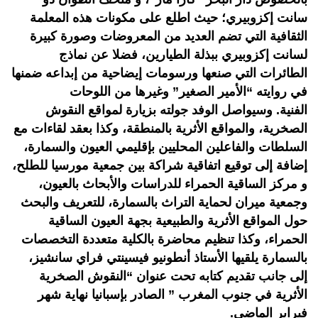
سانت إكزوبيري؛ حيث اطلع على مكونات هذه المعلمة
الثقافية التي تضم العديد من المعروضات وصورة كبيرة
لسانت إكزوبيري ببذلة الطيارين، فضلا عن نماذج
الطائرات التي صنعها ورسومات إيضاحية من إبداعه ضمنها
في روايته “الأمير الصغير” وغيرها من اللوحات
الفنية. وسيواصل الوفد جولته بزيارة لمواقع النقوش
الصخرية، والمواقع الأثرية بالمنطقة، وكذا بعقد لقاءات مع
السلطات والفاعلين المحليين بإقليمي العيون والسمارة،
إضافة إلى توقيع اتفاقية شراكة بين جمعية مورسيا للطلح،
و مركز الساقية الحمراء للدراسات والأبحاث بالعيون،
وجمعية ميران لحماية التراث بالسمارة، للتعريف والبحث
حول المواقع الأثرية والطبيعية بجهة العيون الساقية
الحمراء، وكذا تنظيم محاضرة بالكلية متعددة التخصصات
بالسمارة يلقيها الأستاذ أنطونيو فيسينتي فراي سانشيز،
إلى جانب تقديم كتابه تحت عنوان “النقوش الصخرية
الأثرية في جنوب المغرب ” الصادر بإسبانيا نهاية شهر
فبراير الماضي.