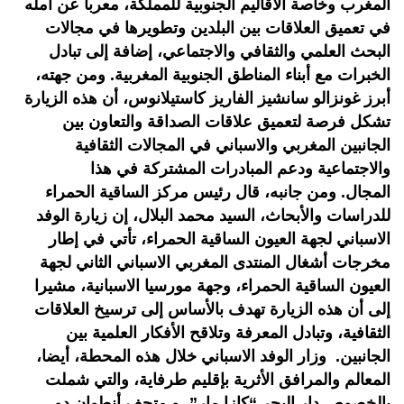
المغرب وخاصة الأقاليم الجنوبية للمملكة، معربا عن أمله
في تعميق العلاقات بين البلدين وتطويرها في مجالات
البحث العلمي والثقافي والاجتماعي، إضافة إلى تبادل
الخبرات مع أبناء المناطق الجنوبية المغربية. ومن جهته،
أبرز غونزالو سانشيز الفاريز كاستيلانوس، أن هذه الزيارة
تشكل فرصة لتعميق علاقات الصداقة والتعاون بين
الجانبين المغربي والاسباني في المجالات الثقافية
والاجتماعية ودعم المبادرات المشتركة في هذا
المجال. ومن جانبه، قال رئيس مركز الساقية الحمراء
للدراسات والأبحاث، السيد محمد البلال، إن زيارة الوفد
الاسباني لجهة العيون الساقية الحمراء، تأتي في إطار
مخرجات أشغال المنتدى المغربي الاسباني الثاني لجهة
العيون الساقية الحمراء، وجهة مورسيا الاسبانية، مشيرا
إلى أن هذه الزيارة تهدف بالأساس إلى ترسيخ العلاقات
الثقافية، وتبادل المعرفة وتلاقح الأفكار العلمية بين
الجانبين. وزار الوفد الاسباني خلال هذه المحطة، أيضا،
المعالم والمرافق الأثرية بإقليم طرفاية، والتي شملت
بالخصوص دار البحر “كازا مار”، و متحف أنطوان دو