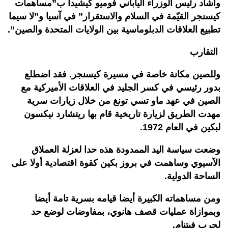
وأشاد رئيس الوزراء الياباني فوميو كيشيدا ب”مساهمات
كيسنجر القيّمة في السلام والاستقرار” في آسيا و”لا سيما
تطبيع العلاقات الدبلوماسية بين الولايات المتحدة والصين”.
التقارب
وللصين مكانة خاصة في مسيرة كيسنجر. فقد اضطلع
بدور رئيسي في كسر الجليد في العلاقات الأميركية مع
الصين في عهد ماو تسي تونغ من خلال زيارات سرية
مهدت الطريق لزيارة تاريخية قام بها ريتشارد نيكسون
لبكين في العام 1972.
وضعت سياسة اليد الممدودة هذه حدا لعزلة العملاق
الآسيوي وساهمت في بروز بكين كقوة اقتصادية أولا على
الساحة الدولية.
ومن مساهماته الكبيرة أيضا قيامه بسرية تامة أيضا
وبموازاة عمليات قصف هانوي، بمفاوضات لوضع حد
لحرب فيتنام.