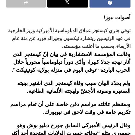
أصوات نيوز/
توفي هنري كيسنجر عملاق الدبلوماسية الأميركية وزير الخارجية
في عهد الرئيسين ريتشارد نيكسون وجيرالد فورد عن مئة عام
الأربعاء، بحسب ما أعلنت مؤسسته.
وقالت المؤسسة الاستشارية في بيان إنّ كيسنجر الذي
أثار نهجه جدلا كبيرا، وأدّى دوراً دبلوماسياً محورياً خلال
الحرب الباردة “توفي اليوم في منزله بولاية كونيتيكت”.
ولم يحدّد البيان سبب وفاة كيسنجر الذي اشتهر ببنيته
الصغيرة وصوته الأجشّ ولهجته الألمانية الطاغية.
وستنظم عائلته مراسم دفن خاصة على أن تقام مراسم
تكريم عامة في وقت لاحق في نيويورك.
وقال الرئيس الأميركي السابق جورج دبليو بوش وهو
جمهوري مثله “بوفاته خسرت الولايات المتحدة أحد أكثر