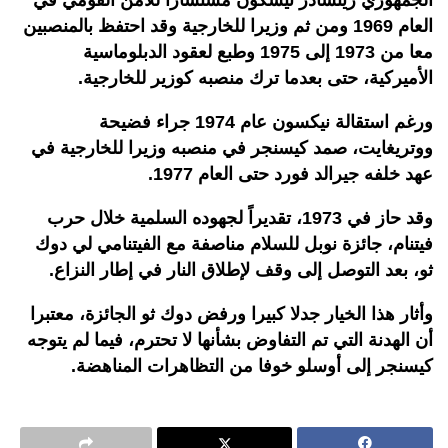
الجمهوري ريتشادر نيسكون مستشارا للأمن القومي في
العام 1969 ومن ثم وزيرا للخارجية وقد احتفظ بالمنصبين
معا من 1973 إلى 1975 وطبع لعقود الدبلوماسية
الأميركية، حتى بعدما ترك منصبه كوزير للخارجية.
ورغم استقالة نيكسون عام 1974 جراء فضيحة
ووتريغايت، صمد كيسنجر في منصبه وزيرا للخارجية في
عهد خلفه جيرالد فورد حتى العام 1977.
وقد حاز في 1973، تقديراً لجهوده السلمية خلال حرب
فيتنام، جائزة نوبل للسلام مناصفة مع الفيتنامي لي دوك
ثو، بعد التوصل إلى وقف لإطلاق النار في إطار النزاع.
وأثار هذا الخيار جدلا كبيرا ورفض دوك ثو الجائزة، معتبرا
أن الهدنة التي تم التفاوض بشأنها لا تحترم، فيما لم يتوجه
كيسنجر إلى أوسلو خوفا من التظاهرات المناهضة.