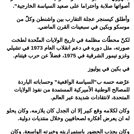
أصواتها صلابة واحتراما على صعيد السياسة الخارجية”.
وأطلق كيسنجر عجلة التقارب بين واشنطن وكلّ من
موسكو وبكين في سبعينات القرن الماضي.
لكنّ محطّات مظلمة في تاريخ الولايات المتّحدة لطخت
صورته، مثل دوره في دعم انقلاب العام 1973 في تشيلي
وغزو تيمور الشرقية في 1975، فضلاً عن حرب فيتنام.
في بكين في يوليوز
عرّضه حسه ب”السياسة الواقعية” وحساباته الباردة
للمصالح الوطنية الأميركية المستمدة من نفوذ الولايات
المتحدة، لانتقادات شديدة عبر العالم.
وكان لكلامه وقع كبير إلا ان الجدل كان يلازمه. وكان يحلو
له ان يعرض أفكاره لصحافيين وخلال منتديات دولية.
وكان يجذب الحضور باستمراريته وخبرته الواسعة. وكان