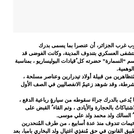
ب غرب الجزائر، أن عنصرا بما يسمى بدرك
لمستشفى العسكري بتندوف المدينة، وكانت الفوضى قد
 “السمارة” حضرته كل ُقيادات البوليساريو ، بمناسبة
لوهمية.
تظاهرين من قبيلة أولاد تيدرارين وعناصر مسلحة ،
لشرطة، وقد شوهد زعيمُ الانفصاليين في الصف الأول
يُدعى بالدرك جراءَ سقوطه من سيارةٍ رباعية الدفع ،
باكاتُ بالحجارة والأيادى ، وتم القاء ُ القبض على
 ُ السالك ولد محمد ولد علي موسى.
يمات تندوف منذ عدة أسابيع ، من طرف المُنحدرين
طبيق القانون في حق مُنفذِي اغتيال ولد البخاري بامبا، بعد