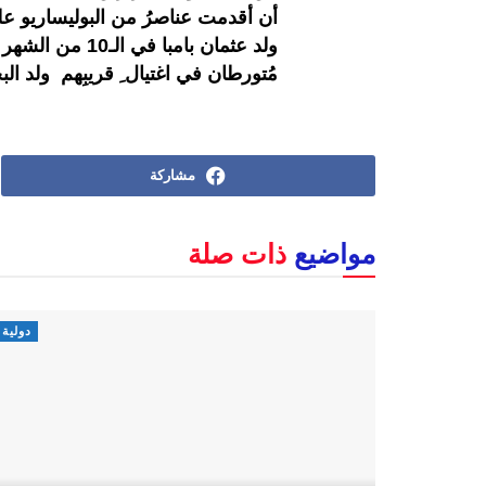
ولد عثمان بامبا
مُتورطان في اغتيال ِ قريبِهم ولد البخار
مشاركة
مواضيع
ذات صلة
دولية