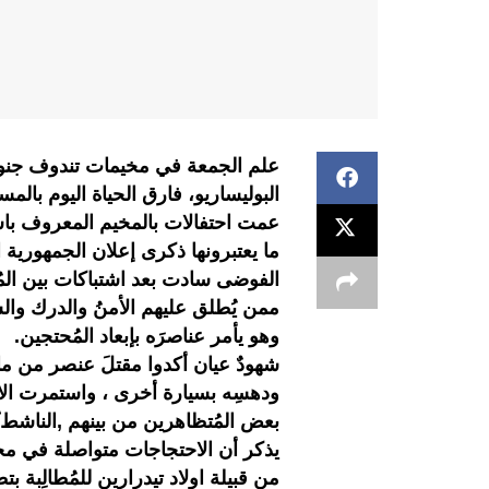
علم الجمعة في مخيمات تندوف جنو
البوليساريو، فارق الحياة اليوم با
عمت احتفالات بالمخيم المعروف باسم
ما يعتبرونها ذكرى إعلان الجمهورية ا
الفوضى سادت بعد اشتباكات بين المُ
ممن يُطلق عليهم الأمنُ والدرك وا
وهو يأمر عناصرَه بإبعاد المُحتجين.
شهودٌ عيان أكدوا مقتلَ عنصر من ما 
ودهسِه بسيارة أخرى ، واستمرت الاشت
بعض المُتظاهرين من بينهم ,الناشط
يذكر أن الاحتجاجات متواصلة في مخ
من قبيلة اولاد تيدرارين للمُطالِبة بت