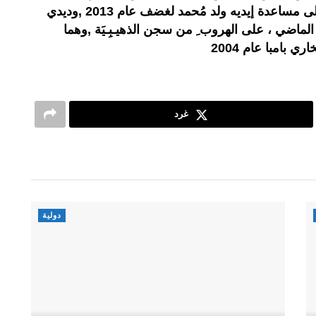
أن أقدمت عناصرُ من البوليساريو على مساعدة إيديه ولد مُحمد لغضف عام 2013 ,وديدي
 في الـ10 من الشهر الماضي ، على الهروب ِ من سجن الذهيـبِـيَة ,وهما
ي بامبا عام 2004
غرد
دولية