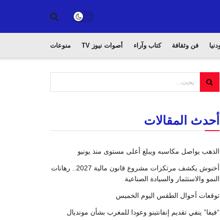
دنيا
فن وثقافة
كتاب وآراء
أصوات نيوز TV
منوعات
أحدث المقالات
الذهب يواصل مكاسبه ويبلغ أعلى مستوى منذ يونيو
أخنوش يكشف مرتكزات مشروع قانون مالية 2027.. رهانات
النمو والاستثمار والسيادة الصناعية
توقعات أحوال الطقس اليوم الخميس
“فيفا” ينفي تقديم إنفانتينو وعودا للمغرب بشأن مونديال