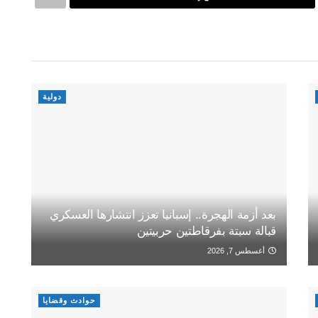
دولية
بعد أزمة الهجرة.. إسبانيا تعزز انتشارها العسكري
قبالة سبتة بفرقاطتين حربيتين
أغسطس 7, 2026
حوادث وقضايا