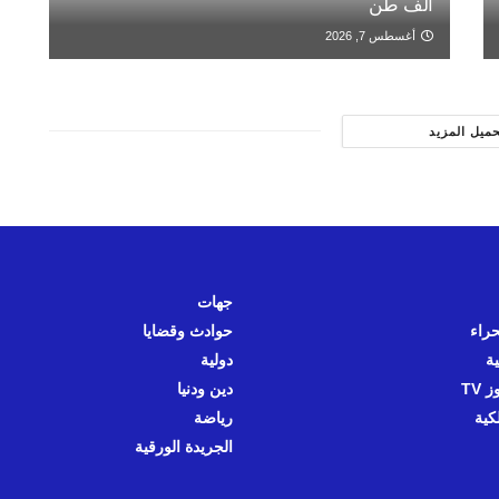
ألف طن
أغسطس 7, 2026
حميل المزيد
جهات
حراء
حوادث وقضايا
ية
دولية
 TV
دين ودنيا
كية
رياضة
الجريدة الورقية