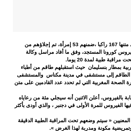
حطت الأحد في المغرب طائرة على متنها 167 راكبا ،ضمنهم 53 إمرأة، تم إجلاؤهم من
فيروس كورونا المستجد، وفق ما أفاد مراسل وكالة
قبة طبية لمدة 20 يوما.
ية بمطار بنسليمان حيث استقبلهم طاقم من أطباء
ا الطاقم إلى مستشفى في مدينة مكناس والمستشفى
 الصحة المغربية التي لم تحدد عدد القادمين على متن
ة بالفيروس، أعلن الاثنين أنه سيجلي مئة من رعاياه
ها الفيروس للمرة الأولى في دجنبر ، والذي أودى بأكثر
لمعنيين « سيتم وضعهم تحت المراقبة الطبية الدقيقة