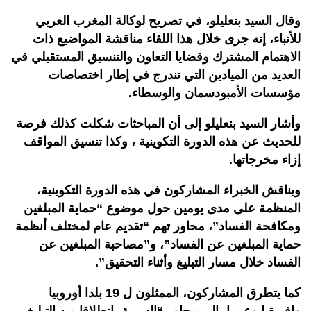
وقال السيد بنعليلو، في تصريح لوكالة المغرب العربي
للأنباء، إنه جرى خلال هذا اللقاء مناقشة المواضيع ذات
الاهتمام المشترك وقضايا التعاون والتنسيق المستقبلي في
العديد من الميادين التي تندرج في إطار اختصاصات
مؤسسات الأمبودسمان والوسطاء.
وأشار السيد بنعليلو إلى أن المباحثات شكلت كذلك فرصة
للحديث عن هذه الدورة التكوينية ، وكذا تنسيق المواقف
إزاء مخرجاتها.
ويناقش الخبراء المشاركون في هذه الدورة التكوينية،
المنظمة على مدى يومين حول موضوع “حماية المبلغين
ومكافحة الفساد”، محاور تهم “تقديم عام لمختلف أنظمة
حماية المبلغين عن الفساد”، و”مصاحبة المبلغين عن
الفساد خلال مسار التبليغ وأثناء التحقيق”.
كما يتطرق المشاركون، الممثلون ل 19 بلدا أوروبيا
وإفريقيا وعربيا، إلى محاور “السرية، انطلاقا من التبليغ