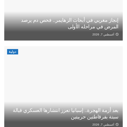
إنجاز مغربي في أبحاث الزهايمر.. فحص دم يرصد
المرض في مراحله الأولى
أغسطس 7, 2026
دولية
بعد أزمة الهجرة.. إسبانيا تعزز انتشارها العسكري قبالة
سبتة بفرقاطتين حربيتين
أغسطس 7, 2026