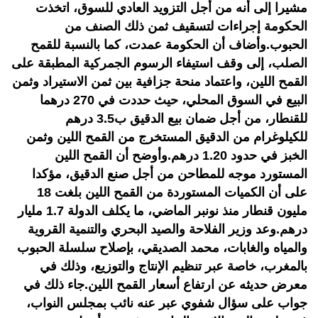
مشيرا إلى أنه من أجل التزويد العادي للسوق، اتخذت
الحكومة إجراءات لتسقيف ثمن ذلك الصنف من
الحبوب.وأضاف أن الحكومة عمدت، كما بالنسبة للقمح
الصلب، إلى وقف استيفاء الرسوم الجمركية المطبقة على
القمح اللين، واعتماد منحة جزافية بين ثمن الاستيراد وثمن
البيع في السوق المحلي، حيث حددت في 270 درهما
للقنطار، من أجل ضمان بيع الدقيق ب3.5 درهم
للكيلوغرام من الدقيق المستخرج من القمح اللين وثمن
الخبز في حدود 1.20 درهم.وأوضح أن القمح اللين
المستورد موجه للمطاحن من أجل صنع الدقيق، مؤكدا
على أن الكميات المستوردة من القمح اللين بلغت 18
مليون قنطار منذ نونبر الماضي، ما يكلف الدولة 1.7 مليار
درهم.وعد وزير الفلاحة والصيد البحري والتنمية القروية
والمياه والغابات، محمد الصديقي، بإصلاح سلسلة الحبوب
بالمغرب، خاصة عبر تنظيم الإنتاج والتوزيع، وذلك في
معرض حديثه عن ارتفاع أسعار القمح اللين.جاء ذلك في
جواب على سؤال شفوي عبر عنه نائب بمجلس النواب،