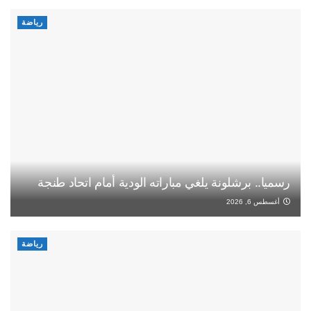
رياضة
رسميا.. برشلونة يلغي مباراته الودية أمام اتحاد طنجة
أغسطس 6, 2026
رياضة