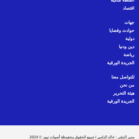
أنشطة ملكية
اقتصاد
جهات
حوادث وقضايا
دولية
دين ودنيا
رياضة
الجريدة الورقية
للتواصل معنا
من نحن
هيئة التحرير
الجريدة الورقية
مدير النشر : خالد الدامي / جميع الحقوق محفوظة أصوات نيوز © 2024