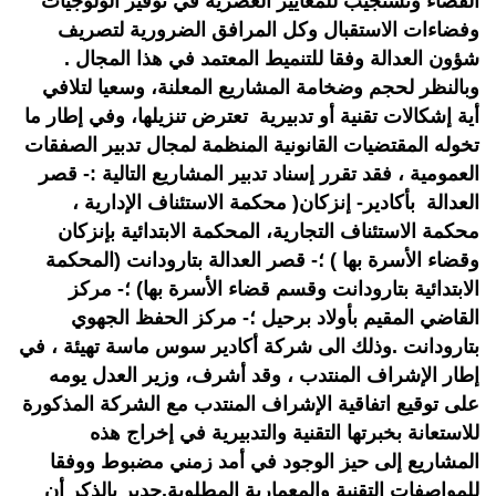
القضاء وتستجيب للمعايير العصرية في توفير الولوجيات
وفضاءات الاستقبال وكل المرافق الضرورية لتصريف
شؤون العدالة وفقا للتنميط المعتمد في هذا المجال .
وبالنظر لحجم وضخامة المشاريع المعلنة، وسعيا لتلافي
أية إشكالات تقنية أو تدبيرية تعترض تنزيلها، وفي إطار ما
تخوله المقتضيات القانونية المنظمة لمجال تدبير الصفقات
العمومية ، فقد تقرر إسناد تدبير المشاريع التالية :- قصر
العدالة بأكادير- إنزكان( محكمة الاستئناف الإدارية ،
محكمة الاستئناف التجارية، المحكمة الابتدائية بإنزكان
وقضاء الأسرة بها ) ؛- قصر العدالة بتارودانت (المحكمة
الابتدائية بتارودانت وقسم قضاء الأسرة بها) ؛- مركز
القاضي المقيم بأولاد برحيل ؛- مركز الحفظ الجهوي
بتارودانت .وذلك الى شركة أكادير سوس ماسة تهيئة ، في
إطار الإشراف المنتدب ، وقد أشرف، وزير العدل يومه
على توقيع اتفاقية الإشراف المنتدب مع الشركة المذكورة
للاستعانة بخبرتها التقنية والتدبيرية في إخراج هذه
المشاريع إلى حيز الوجود في أمد زمني مضبوط ووفقا
للمواصفات التقنية والمعمارية المطلوبة.جدير بالذكر أن