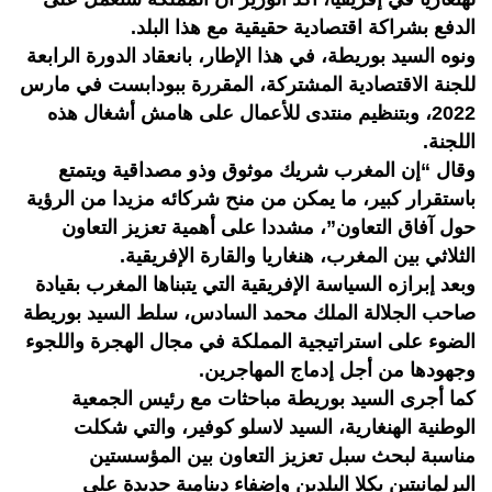
الدفع بشراكة اقتصادية حقيقية مع هذا البلد.
ونوه السيد بوريطة، في هذا الإطار، بانعقاد الدورة الرابعة
للجنة الاقتصادية المشتركة، المقررة ببودابست في مارس
2022، وبتنظيم منتدى للأعمال على هامش أشغال هذه
اللجنة.
وقال “إن المغرب شريك موثوق وذو مصداقية ويتمتع
باستقرار كبير، ما يمكن من منح شركائه مزيدا من الرؤية
حول آفاق التعاون”، مشددا على أهمية تعزيز التعاون
الثلاثي بين المغرب، هنغاريا والقارة الإفريقية.
وبعد إبرازه السياسة الإفريقية التي يتبناها المغرب بقيادة
صاحب الجلالة الملك محمد السادس، سلط السيد بوريطة
الضوء على استراتيجية المملكة في مجال الهجرة واللجوء
وجهودها من أجل إدماج المهاجرين.
كما أجرى السيد بوريطة مباحثات مع رئيس الجمعية
الوطنية الهنغارية، السيد لاسلو كوفير، والتي شكلت
مناسبة لبحث سبل تعزيز التعاون بين المؤسستين
البرلمانيتين بكلا البلدين وإضفاء دينامية جديدة على