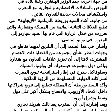
من جهة أخرى، جدد الوزير الهنغاري رغبة بلاده في
النهوض بالمبادلات الاقتصادية والتجارية مع المغرب
واستكشاف مجالات جديدة للتعاون الثنائي.
من جانبه، أشاد السيد بوريطة بالدينامية “الإيجابية” التي
تطبع العلاقات الثنائية القائمة بين المملكة وهنغاريا، والتي
تعززت من خلال الزيارة التي قام بها السيد سيارتو إلى
المغرب في يونيو الماضي.
وأشار، في هذا الصدد، إلى أن البلدين لديهما تقاطع في
وجهات النظر بشأن مجموعة من القضايا ذات الاهتمام
المشترك، لافتا إلى أن تعزيز علاقات التعاون مع هنغاريا
وباقي دول مجموعة فيسغراد، أي بولونيا، التشيك
وسلوفاكيا، يندرج في إطار استراتيجية تنويع المغرب
لشراكاته الدولية، المستلهمة من الرؤية الملكية.
وأكد السيد بوريطة أن المملكة تتطلع إلى تنويع شراكاتها
داخل الاتحاد الأوروبي، والانفتاح بشكل أكبر على دول
وسط وشرق أوروبا.
وبعد إشارته إلى أن المغرب يعد ثالث شريك تجاري
لهنغاريا في إفريقيا، أكد الوزير أن المملكة ستعمل على