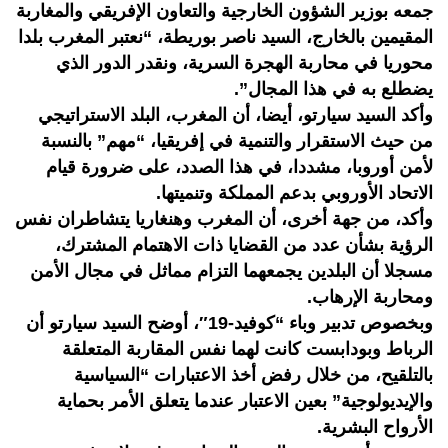
جمعه بوزير الشؤون الخارجية والتعاون الإفريقي والمغاربة
المقيمين بالخارج، السيد ناصر بوريطة، “نعتبر المغرب بلدا
محوريا في محاربة الهجرة السرية، ونقدر الدور الذي
يضطلع به في هذا المجال”.
وأكد السيد سيارتو، أيضا، أن المغرب، البلد الاستراتيجي
من حيث الاستقرار والتنمية في إفريقيا، “مهم” بالنسبة
لأمن أوروبا، مشددا، في هذا الصدد، على ضرورة قيام
الاتحاد الأوروبي بدعم المملكة وتنميتها.
وأكد، من جهة أخرى، أن المغرب وهنغاريا يتشاطران نفس
الرؤية بشأن عدد من القضايا ذات الاهتمام المشترك،
مسجلا أن البلدين يجمعهما التزام مماثل في مجال الأمن
ومحاربة الإرهاب.
وبخصوص تدبير وباء “كوفيد-19″، أوضح السيد سيارتو أن
الرباط وبودابست كانت لهما نفس المقاربة المتعلقة
بالتلقيح، من خلال رفض أخذ الاعتبارات “السياسية
والإيديولوجية” بعين الاعتبار عندما يتعلق الأمر بحماية
الأرواح البشرية.