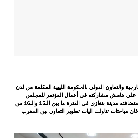
ارجية والتعاون الدولي بالحكومة الليبية المكلفة من لدن
لك على هامش مشاركته في أعمال المؤتمر للمجلس
البرلماني الآسيوي الإفريقي، الذي استضافته مدينة بنغازي في الفترة ما بين الـ15 والـ16 من
ن مباحثات تناولت آليات تطوير التعاون بين المغرب