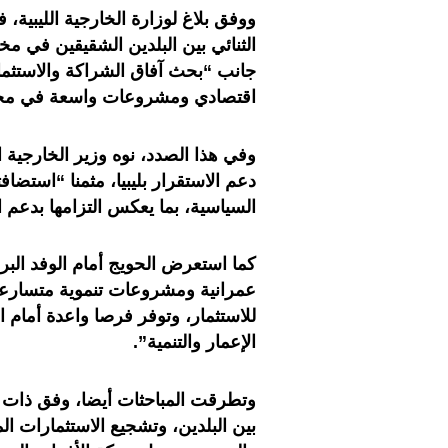
ووفق بلاغ لوزارة الخارجية الليبية،
الثنائي بين البلدين الشقيقين في مخ
جانب “بحث آفاق الشراكة والاستثما
اقتصادي ومشروعات واسعة في مجالات
وفي هذا الصدد، نوه وزير الخارجية ا
دعم الاستقرار بليبيا، مثمنا “استضاف
السياسية، بما يعكس التزامها بدعم ال
كما استعرض الحويج أمام الوفد البر
عمرانية ومشروعات تنموية متسارع
للاستثمار، وتوفر فرصا واعدة أمام
الإعمار والتنمية
”.
وتطرقت المباحثات أيضا، وفق ذات ال
بين البلدين، وتشجيع الاستثمارات ا