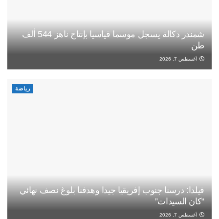
شمندر دكالة يسجل موسما قياسيا بإنتاج ناهز 544 ألف
طن
أغسطس 7, 2026
رياضة
فيلدا: درسنا جنوب إفريقيا جيدا وهدفنا بلوغ نصف نهائي
“كان السيدات”
أغسطس 7, 2026