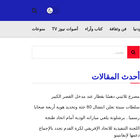
دنيا
فن وثقافة
كتاب وآراء
أصوات نيوز TV
منوعات
أحدث المقالات
مصرع ثلاثيني دهسًا بقطار عند مدخل القصر الكبير
سلطات سبتة تعلن انتشال 80 جثة وتحديد هوية أربعة ضحايا
رسميا.. برشلونة يلغي مباراته الودية أمام اتحاد طنجة
اللجنة التنفيذية للاتحاد الإفريقي لكرة القدم تجدد بالإجماع
دعمها لإنفانتينو