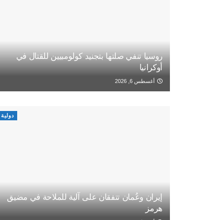
روسيا تنفي صلتها بتجنيد كولومبيين للقتال في
أوكرانيا
أغسطس 6, 2026
دولية
إيران وعُمان تتفقان على آلية للملاحة في مضيق
هرمز