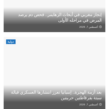
إنجاز مغربي في أبحاث الزهايمر.. فحص دم يرصد
المرض في مراحله الأولى
أغسطس 7, 2026
دولية
بعد أزمة الهجرة.. إسبانيا تعزز انتشارها العسكري قبالة
سبتة بفرقاطتين حربيتين
أغسطس 7, 2026