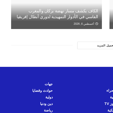
الكاف يكشف مسار نهضة بركان والمغرب
الفاسي في الأدوار التمهيدية لدوري أبطال إفريقيا
أغسطس 6, 2026
حميل المزيد
جهات
حراء
حوادث وقضايا
ية
دولية
 TV
دين ودنيا
كية
رياضة