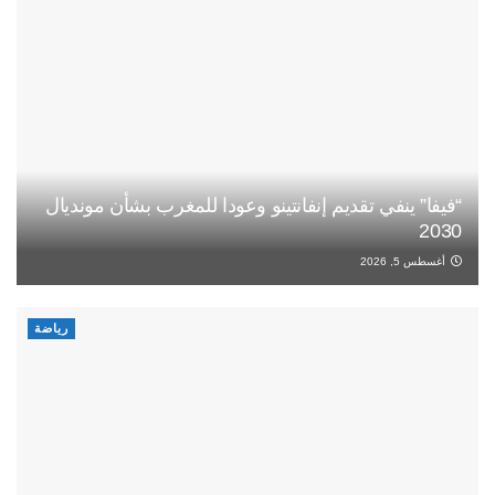
“فيفا” ينفي تقديم إنفانتينو وعودا للمغرب بشأن مونديال
2030
أغسطس 5, 2026
رياضة