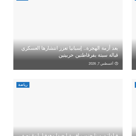
بعد أزمة الهجرة.. إسبانيا تعزز انتشارها العسكري
قبالة سبتة بفرقاطتين حربيتين
أغسطس 7, 2026
رياضة
فيلدا: درسنا جنوب إفريقيا جيدا وهدفنا بلوغ نصف