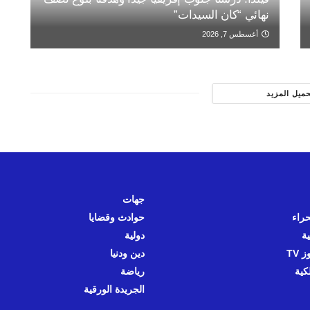
نهائي “كان السيدات”
أغسطس 7, 2026
حميل المزيد
جهات
حراء
حوادث وقضايا
ية
دولية
 TV
دين ودنيا
كية
رياضة
الجريدة الورقية