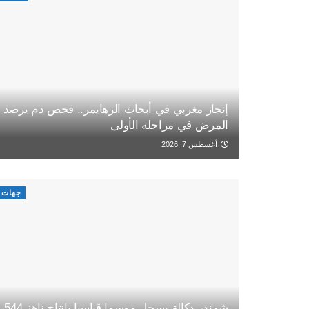
إنجاز مغربي في أبحاث الزهايمر.. فحص دم يرصد
المرض في مراحله الأولى
أغسطس 7, 2026
جهات
شمندر دكالة يسجل موسما قياسيا بإنتاج ناهز 544