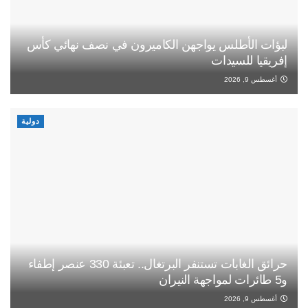
لبؤات الأطلس يواجهن الكاميرون في نصف نهائي كأس
إفريقيا للسيدات
أغسطس 9, 2026
دولية
حرائق الغابات تستنفر البرتغال.. تعبئة 330 عنصر إطفاء
و5 طائرات لمواجهة النيران
أغسطس 9, 2026