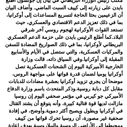
مكتب رئيس الوزراء البريطاني في بيان إن جونسون أطلع
بايدن على زيارته إلى كييف السبت الماضي. وأضاف البيان
أن الزعيمين بحثا الحاجة لتسريع المساعدات إلى أوكرانيا،
بما في ذلك تعزيز الدعم الاقتصادي والعسكري، حيث
تستعد القوات الأوكرانية لهجوم روسي آخر شرقي
البلاد.كما أطلع الرئيس بايدن على حزمة الدعم العسكري
البريطاني لأوكرانيا، بما في ذلك الصواريخ المضادة للسفن
والمركبات العسكرية، والتي ستصل في الأيام والأسابيع
المقبلة إلى أوكرانيا.وفي السياق ذاته، قالت وزارة
الخارجية الأميركية اليوم إن الشحنات العسكرية تصل
أوكرانيا يوميا لضمان قدرة قواتها على مواجهة الروس،
موضحا أن يجري تزويد أوكرانيا بعشرة مضادات للدبابات
مقابل كل دبابة روسية.وذكر المتحدث باسم وزارة الدفاع
الأميركي جو كيربي في مؤتمر صحفي اليوم إن روسيا
مازالت لديها قوة قتالية كبيرة، وأنه يتوقع أن يشتد القتال
في أوكرانيا ويطول ويصبح أكثر دموية.وأوضح، في إفادة
صحفية غير مصورة، أن روسيا تحرك قواتها من كييف
ومحيطها إلى الأراضي الروسية والبيلاروسية بهدف إعادة