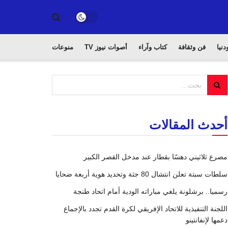
دنيا
فن وثقافة
كتاب وآراء
أصوات نيوز TV
منوعات
أحدث المقالات
مصرع ثلاثيني دهسًا بقطار عند مدخل القصر الكبير
سلطات سبتة تعلن انتشال 80 جثة وتحديد هوية أربعة ضحايا
رسميا.. برشلونة يلغي مباراته الودية أمام اتحاد طنجة
اللجنة التنفيذية للاتحاد الإفريقي لكرة القدم تجدد بالإجماع
دعمها لإنفانتينو