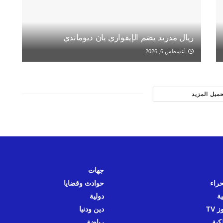
ريال مدريد يضم الإيفواري يان ديوماندي
أغسطس 6, 2026
حميل المزيد
جهات
حراء
حوادث وقضايا
ية
دولية
 TV
دين ودنيا
كية
رياضة