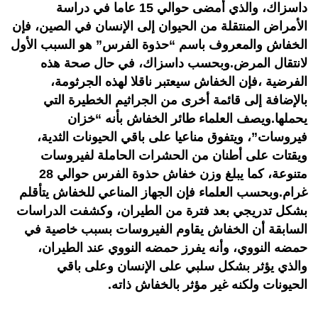
داسزاك، والذي أمضى حوالي 15 عاما في دراسة
الأمراض المنتقلة من الحيوان إلى الإنسان في الصين، فإن
الخفاش والمعروف باسم “حذوة الفرس” هو السبب الأول
لانتقال المرض.وبحسب داسزاك، في حال صحة هذه
الفرضية ،فإن الخفاش سيعتبر ناقلا لهذه الجرثومة،
بالإضافة إلى قائمة أخرى من الجراثيم الخطيرة التي
يحملها.ويصف العلماء طائر الخفاش بأنه “خزان
فيروسات”، ويتفوق مناعيا على باقي الحيونات الثدية،
ويقتات على أطنان من الحشرات الحاملة لفيروسات
متنوعة، كما يبلغ وزن خفاش حذوة الفرس حوالي 28
غرام.وبحسب العلماء فإن الجهاز المناعي للخفاش يتأقلم
بشكل تدريجي بعد فترة من الطيران، وكشفت الدراسات
السابقة أن الخفاش يقاوم الفيروسات بسبب خاصية في
حمضه النووي، وأنه يفرز حمضه النووي عند الطيران،
والذي يؤثر بشكل سلبي على الإنسان وعلى باقي
الحيونات ولكنه غير مؤثر بالخفاش ذاته.