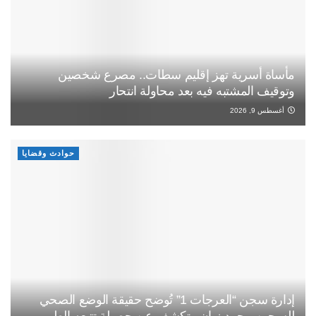
مأساة أسرية تهز إقليم سطات.. مصرع شخصين
وتوقيف المشتبه فيه بعد محاولة انتحار
أغسطس 9, 2026
حوادث وقضايا
إدارة سجن “العرجات 1” تُوضح حقيقة الوضع الصحي
للسجين محمد زيان وتكشف عن حصيلة تتبعه الطبي