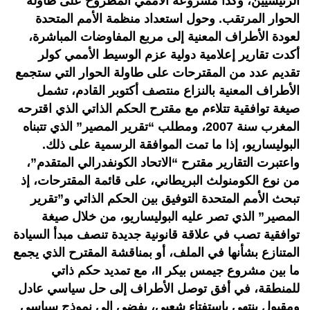
الرئيسيين، وكذا مشروعه الأممي المطروح على طاولة
الحوار المرتقب. وحول استعداد منظمة الأمم المتحدة
لعودة الأطراف المعنية إلى مربع المفاوضات المباشرة،
أكدت تقارير إعلامية دولية عزم الوسيط الأممي كولر
تقديم عدد من المقترحات على طاولة الحوار التي ستجمع
الأطراف المعنية بالنزاع منتصف أكتوبر القادم، تشمل
صيغة توافقية تتلاءم مع مقترح الحكم الذاتي الذي اقترحه
المغرب سنة 2007، ومطلب “تقرير المصير” الذي تتبناه
البوليساريو، إذا ما تمت الموافقة الرسمية على ذلك.
واعتبرت التقارير مقترح “الاتحاد الكونفدرالي المتقدم”،
من نوع الكومنولث البريطاني، على قائمة المقترحات، إذ
تبحث الأمم المتحدة التوفيق بين الحكم الذاتي و”تقرير
المصير” الذي تصر عليه البوليساريو، من خلال صيغة
توافقية تصب في علاقة قانونية جديدة تنصف مبدأ السيادة
المتنازع بشأنها في الملف، أو بمناقشة المقترح الذي يجمع
ما بين مشروع جيمس بيكر II، مع تمديد حكم ذاتي
للمنطقة، في أفق توصل الأطراف إلى حل سياسي عادل
ومقبول ينتهي باستفتاء شعبي، يفضي إلى نموذج سياسي