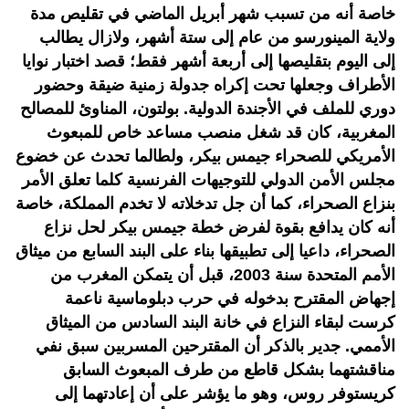
خاصة أنه من تسبب شهر أبريل الماضي في تقليص مدة
ولاية المينورسو من عام إلى ستة أشهر، ولازال يطالب
إلى اليوم بتقليصها إلى أربعة أشهر فقط؛ قصد اختبار نوايا
الأطراف وجعلها تحت إكراه جدولة زمنية ضيقة وحضور
دوري للملف في الأجندة الدولية. بولتون، المناوئ للمصالح
المغربية، كان قد شغل منصب مساعد خاص للمبعوث
الأمريكي للصحراء جيمس بيكر، ولطالما تحدث عن خضوع
مجلس الأمن الدولي للتوجيهات الفرنسية كلما تعلق الأمر
بنزاع الصحراء، كما أن جل تدخلاته لا تخدم المملكة، خاصة
أنه كان يدافع بقوة لفرض خطة جيمس بيكر لحل نزاع
الصحراء، داعيا إلى تطبيقها بناء على البند السابع من ميثاق
الأمم المتحدة سنة 2003، قبل أن يتمكن المغرب من
إجهاض المقترح بدخوله في حرب دبلوماسية ناعمة
كرست لبقاء النزاع في خانة البند السادس من الميثاق
الأممي. جدير بالذكر أن المقترحين المسربين سبق نفي
مناقشتهما بشكل قاطع من طرف المبعوث السابق
كريستوفر روس، وهو ما يؤشر على أن إعادتهما إلى