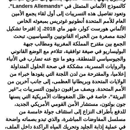
كالنموذج الألماني المتمثل في “Landers Allemands”.
وتعود تفاصيل هذه التسريبات إلى أول لقاء يجمع الأمين
العام للأمم المتحدة أنطونيو غوتريس بمبعوثه الخاص
الألماني هورست كولر، شهر ماي 2018، إذ اقترحا تشكيل
لجنة مصغرة من الخبراء القانونيين والسياسيين، تبحث
الجمع بين مقترح المملكة المغربية ومطالب جبهة
البوليساريو في صيغة توافقية، تتلاءم مع الوضع القانوني
والجيوسياسي للمنطقة، وهو ما نتج عنه تضارب في الأنباء
والروايات المسربة، مشككة في صحة الحلول المتداولة
إعلاميا، والمقترحة من لدن اللجنة التي يقودها خبراء من
الولايات المتحدة وبريطانيا العظمى، إلى جانب آخرين من
الأمم المتحدة. ويصف مراقبون دوليون التسريبات بـ”غير
البريئة”، خاصة في ظل الضغوطات الأمريكية التي يسنها
جون بولتون، مستشار الأمن القومي الأمريكي الجديد،
للدفع بأطراف النزاع إلى استئناف جولة خامسة من
مسلسل المفاوضات المباشرة، والذي تبدو بصماته واضحة
في عملية إذابة الجليد وتحريك المياه الراكدة داخل الملف،