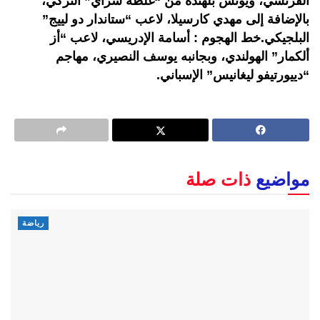
الفرنسي، ويونس بلهندة من “غلطة سراي” التركي،
بالإضافة إلى مهدي كارسيلا، لاعب “ستاندار دو لييج”
البلجيكي.خط الهجوم : أسامة الإدريسي، لاعب “أز
ألكمار” الهولندي، وبجانبه يوسف النصيري، مهاجم
“دييورتيفو ليغانيس” الإسباني.
مواضيع
ذات صلة
رياضة