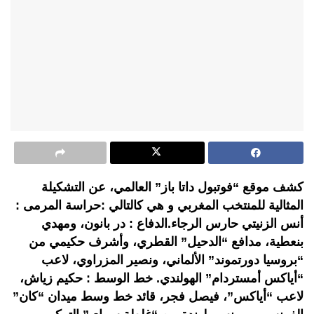
كشف موقع “فوتبول داتا باز” العالمي، عن التشكيلة
المثالية للمنتخب المغربي و هي كالتالي :حراسة المرمى :
أنس الزنيتي حارس الرجاء.الدفاع : در بانون، ومهدي
بنعطية، مدافع “الدحيل” القطري، وأشرف حكيمي من
“بروسيا دورتموند” الألماني، ونصير المزراوي، لاعب
“أياكس أمستردام” الهولندي. خط الوسط : حكيم زياش،
لاعب “أياكس”، فيصل فجر، قائد خط وسط ميدان “كان”