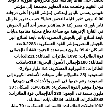
تحصل على نقاط إضافية، لكن مخزوناتها النووية لا تؤخذ
في التقييم.وخلصت هذه المعايير مجتمعة إلى مؤشر
تقييمي يسمي بالباور إيندكس (مؤشر القوة) أعلى درجاته
0.00. وهي “غير قابلة للتحقق فعليا” حسب تقرير غلوبال
فاير باور.1- مصر (12 عالميا)تدير مصر أحد أكبر الجيوش
في القارة الإفريقية مع صناعة دفاع محلية متنامية.دبابات
تابعة لسلاج البر بالجيش المصريدبابات تابعة لسلاج البر
بالجيش المصري​​مؤشر القوة العسكرية: 0.2283عدد
السكان: 99.4 مليون نسمةعدد الجنود: 440 ألفاإجمالي
قوة الطائرات: 1092الطائرات المقاتلة: 211الدبابات
المقاتلة: 2160إجمالي الأصول البحرية: 319حاملات
الطائرات: 2الميزانية العسكرية: 4.4 مليار دولار2-
السعودية (25 عالميا)لم تتأثر مبيعات الأسلحة الكبيرة إلى
السعودية رغم حربها في اليمن والأحداث التي شهدتها
مؤخرا.​​مؤشر القوة العسكرية: 0.4286عدد السكان: 33
مليون نسمةعدد الجنود: 230 ألفاإجمالي قوة الطائرات:
848الطائرات المقاتلة: 244الدبابات المقاتلة:
1062حاملات الطائرات: 0الميزانية العسكرية: 70 مليار