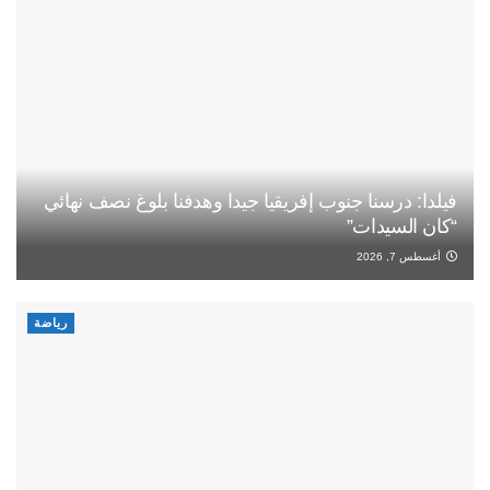
فيلدا: درسنا جنوب إفريقيا جيدا وهدفنا بلوغ نصف نهائي
“كان السيدات”
أغسطس 7, 2026
رياضة